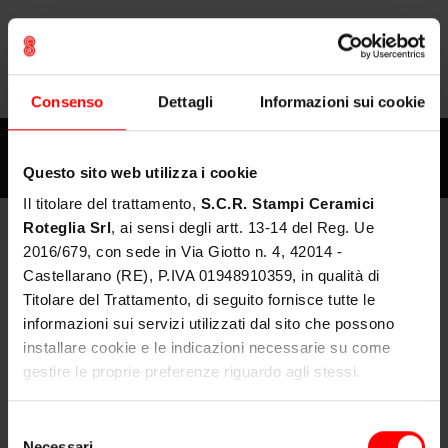
PT
EN
IT
FR
Consenso
Dettagli
Informazioni sui cookie
Questo sito web utilizza i cookie
Il titolare del trattamento,
S.C.R. Stampi Ceramici
ACCESSOIRES
DÉBUT
PRODUITS
SCRGROUP
Roteglia Srl
, ai sensi degli artt. 13-14 del Reg. Ue
2016/679, con sede in Via Giotto n. 4, 42014 -
PRODUITS
Castellarano (RE), P.IVA 01948910359, in qualità di
Titolare del Trattamento, di seguito fornisce tutte le
SERVICES
informazioni sui servizi utilizzati dal sito che possono
Ventilateur
installare cookie e le indicazioni necessarie su come
MEDIA
gestire le proprie preferenze riguardo agli stessi.
Système d'air comprimé, ajouté au moule, afin d'éviter
Dati di contatto: privacy@scr-group.it | ced@scr-group.it
DOWNLOAD
Selezione
l'agglomération/l'accumulation de poussière dans celui-ci.
Necessari