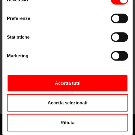
del
CONTACTS
consenso
Preferenze
Statistiche
Marketing
Accetta tutti
Accetta selezionati
Rifiuta
PT
EN
IT
FR
2026 © SCRMOLCER -
Cookie Policy
-
Privacy Policy