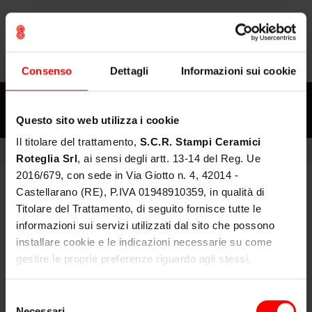
PT
EN
IT
FR
Consenso
Dettagli
Informazioni sui cookie
Questo sito web utilizza i cookie
Il titolare del trattamento,
S.C.R. Stampi Ceramici
POINÇONS
DÉBUT
PRODUITS
SCRGROUP
Roteglia Srl
, ai sensi degli artt. 13-14 del Reg. Ue
2016/679, con sede in Via Giotto n. 4, 42014 -
PRODUITS
Castellarano (RE), P.IVA 01948910359, in qualità di
Titolare del Trattamento, di seguito fornisce tutte le
SERVICES
informazioni sui servizi utilizzati dal sito che possono
Poinçon Supérieur
installare cookie e le indicazioni necessarie su come
MEDIA
gestire le proprie preferenze riguardo agli stessi.
Normal
Dati di contatto: privacy@scr-group.it | ced@scr-group.it
DOWNLOAD
Selezione
Necessari