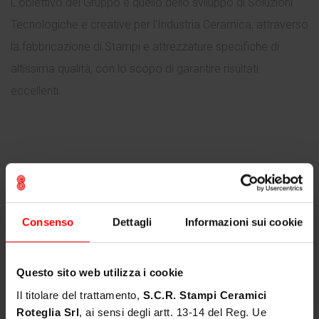
L'obiettivo del Gruppo è quello dello sviluppo di Soluzioni
CONTATTI
Tecnologiche e creative per l’Industria Ceramica, attraverso
la fabbricazione di Stampi e attrezzature specifiche di
altissima qualità, con lo scopo di garantire risultati
eccellenti.
Consenso
Dettagli
Informazioni sui cookie
Questo sito web utilizza i cookie
Il titolare del trattamento,
S.C.R. Stampi Ceramici
Roteglia Srl
, ai sensi degli artt. 13-14 del Reg. Ue