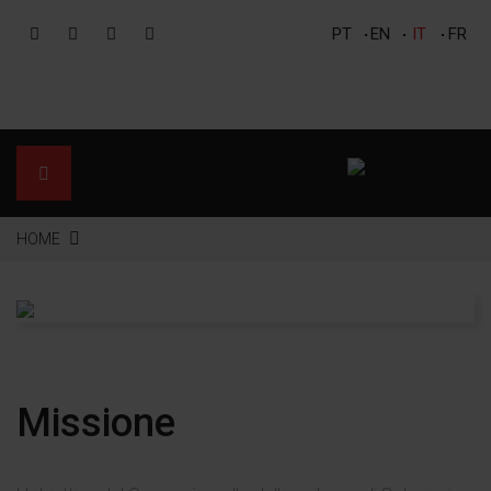
PT
EN
IT
FR
HOME
SCRGROUP
PRODOTTI
SERVIZI
MEDIA
Missione
DOWNLOAD